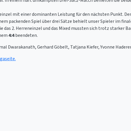
In einem hart umkämpften Drei-Satz-Match behielten die beiden
neinzel mit einer dominanten Leistung für den nächsten Punkt. D
inem packenden Spiel über drei Sätze behielt unser Spieler im fin
owie das 2. Herreneinzel und das Mixed mussten sich trotz starke
inem
4:4
beendeten.
al Dwarakanath, Gerhard Göbelt, Tatjana Kiefer, Yvonne Haderer,
igaseite.