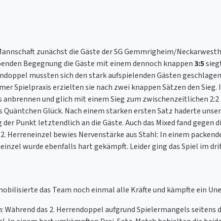
nnschaft zunächst die Gäste der SG Gemmrigheim/Neckarwestheim
reibenden Begegnung die Gäste mit einem dennoch knappen
3:5
sieg
errendoppel mussten sich den stark aufspielenden Gästen geschlage
 Spielpraxis erzielten sie nach zwei knappen Sätzen den Sieg. In
ts anbrennen und glich mit einem Sieg zum zwischenzeitlichen 2:
s Quäntchen Glück. Nach einem starken ersten Satz haderte unse
 der Punkt letztendlich an die Gäste. Auch das Mixed fand gegen d
 Herreneinzel bewies Nervenstärke aus Stahl: In einem packenden
einzel wurde ebenfalls hart gekämpft. Leider ging das Spiel im dri
ilisierte das Team noch einmal alle Kräfte und kämpfte ein Une
n: Während das 2. Herrendoppel aufgrund Spielermangels seitens 