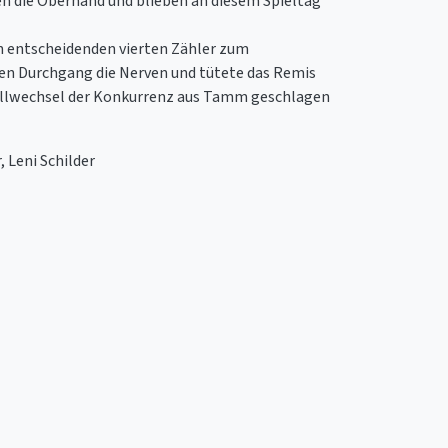
 die Oberhand und blieben an diesem Spieltag
en entscheidenden vierten Zähler zum
alen Durchgang die Nerven und tütete das Remis
r Ballwechsel der Konkurrenz aus Tamm geschlagen
 Leni Schilder