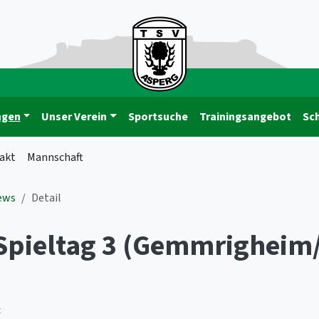
ngen
Unser Verein
Sportsuche
Trainingsangebot
Sc
akt
Mannschaft
ews
Detail
 Spieltag 3 (Gemmrigheim
t