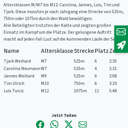
Altersklassen M/W7 bis M12: Carolina, Jannes, Luis, Tim und
Tjark. Diese mussten je nach Jahrgang eine Strecke von 525m,
750m oder 1075m durch den Wald bewältigen.
Alle Beteiligten trotzten der Kälte und zeigten großen
Einsatz im Kampf um die Plätze. Der gelungene Auftritt
macht auf jeden Fall Lust auf die kommenden Läufe der Serie.
Name
Altersklasse
Strecke
Platz
Zeit
Tjark Weihard
M7
525m
6
2:35
Carolina Neumann
W7
525m
4
2:31
Jannes Weihard
M9
525m
6
2:08
Tim Ulrich
M10
750m
6
3:10
Luis Turcic
M12
1075m
11
5:48
Jetzt Teilen