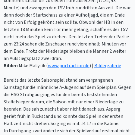
konnten sich auf bis zu sieben Tore absetzen (17:24, 43.
Minute) und zwangen den TSV früh zur dritten Auszeit. Die war
dann doch der Startschuss zu einer Aufholjagd, die am Ende
nicht von Erfolg gekrönt sein sollte. Obwohl der HB in den
letzten 18 Minuten kein Tor mehr gelang, schaffte es der TSV
nicht mehr das Spiel zu drehen. Den letzten Treffer der Partie
zum 23:24 sahen die Zuschauer rund viereinhalb Minuten vor
dem Ende. Trotz der Niederlage bleiben die Männer 2 weiter
an Aufstiegsplatz zwei dran.
Bilder:
Mike Matysik (
www.portraction.de
) |
Bildergalerie
Bereits das letzte Saisonspiel stand am vergangenen
Samstag für die männliche A-Jugend auf dem Spielplan. Gegen
die HSG Strohgäu ging es für den bereits feststehenden
Staffelsieger darum, die Saison mit nur einer Niederlage zu
beenden. Das sah zunächst aber nicht danach aus. Asperg
geriet früh in Rückstand und konnte das Spiel in der ersten
Halbzeit nicht drehen. So ging es mit 14:17 in die Kabine.
In Durchgang zwei änderte sich der Spielverlauf erstmal nicht.