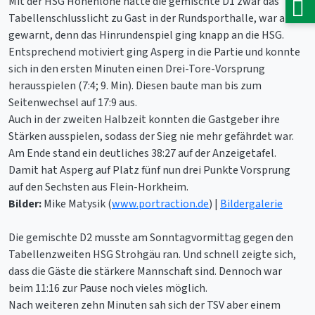
Mit der HSG Hohenlohe hatte die gemischte D1 zwar das
Tabellenschlusslicht zu Gast in der Rundsporthalle, war aber
gewarnt, denn das Hinrundenspiel ging knapp an die HSG.
Entsprechend motiviert ging Asperg in die Partie und konnte
sich in den ersten Minuten einen Drei-Tore-Vorsprung
herausspielen (7:4; 9. Min). Diesen baute man bis zum
Seitenwechsel auf 17:9 aus.
Auch in der zweiten Halbzeit konnten die Gastgeber ihre
Stärken ausspielen, sodass der Sieg nie mehr gefährdet war.
Am Ende stand ein deutliches 38:27 auf der Anzeigetafel.
Damit hat Asperg auf Platz fünf nun drei Punkte Vorsprung
auf den Sechsten aus Flein-Horkheim.
Bilder:
Mike Matysik (
www.portraction.de
) |
Bildergalerie
Die gemischte D2 musste am Sonntagvormittag gegen den
Tabellenzweiten HSG Strohgäu ran. Und schnell zeigte sich,
dass die Gäste die stärkere Mannschaft sind. Dennoch war
beim 11:16 zur Pause noch vieles möglich.
Nach weiteren zehn Minuten sah sich der TSV aber einem