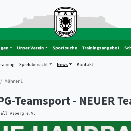
ngen
Unser Verein
Sportsuche
Trainingsangebot
Sc
raining
Spielübersicht
News
Kontakt
Männer 1
PG-Teamsport - NEUER T
ball Asperg e.V.