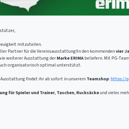
stützer,
Neuigkeit mitzuteilen.
ieller Partner für die Vereinsausstattung!In den kommenden
vier J
ie weiterer Ausstattung der
Marke ERIMA
beliefern. Mit PG-Team
auch organisatorisch optimal unterstützt.
usstattung findet ihr ab sofort in unserem
Teamshop
:
https://
ung für Spieler und Trainer
,
Taschen
,
Rucksäcke
und vieles meh