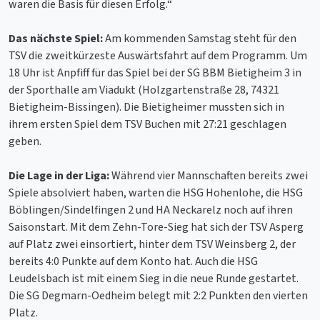
waren die Basis für diesen Erfolg.“
Das nächste Spiel:
Am kommenden Samstag steht für den
TSV die zweitkürzeste Auswärtsfahrt auf dem Programm. Um
18 Uhr ist Anpfiff für das Spiel bei der SG BBM Bietigheim 3 in
der Sporthalle am Viadukt (Holzgartenstraße 28, 74321
Bietigheim-Bissingen). Die Bietigheimer mussten sich in
ihrem ersten Spiel dem TSV Buchen mit 27:21 geschlagen
geben.
Die Lage in der Liga:
Während vier Mannschaften bereits zwei
Spiele absolviert haben, warten die HSG Hohenlohe, die HSG
Böblingen/Sindelfingen 2 und HA Neckarelz noch auf ihren
Saisonstart. Mit dem Zehn-Tore-Sieg hat sich der TSV Asperg
auf Platz zwei einsortiert, hinter dem TSV Weinsberg 2, der
bereits 4:0 Punkte auf dem Konto hat. Auch die HSG
Leudelsbach ist mit einem Sieg in die neue Runde gestartet.
Die SG Degmarn-Oedheim belegt mit 2:2 Punkten den vierten
Platz.