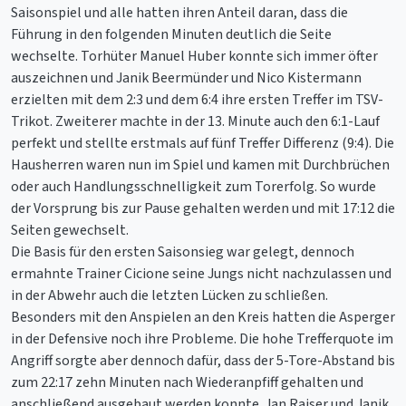
Saisonspiel und alle hatten ihren Anteil daran, dass die
Führung in den folgenden Minuten deutlich die Seite
wechselte. Torhüter Manuel Huber konnte sich immer öfter
auszeichnen und Janik Beermünder und Nico Kistermann
erzielten mit dem 2:3 und dem 6:4 ihre ersten Treffer im TSV-
Trikot. Zweiterer machte in der 13. Minute auch den 6:1-Lauf
perfekt und stellte erstmals auf fünf Treffer Differenz (9:4). Die
Hausherren waren nun im Spiel und kamen mit Durchbrüchen
oder auch Handlungsschnelligkeit zum Torerfolg. So wurde
der Vorsprung bis zur Pause gehalten werden und mit 17:12 die
Seiten gewechselt.
Die Basis für den ersten Saisonsieg war gelegt, dennoch
ermahnte Trainer Cicione seine Jungs nicht nachzulassen und
in der Abwehr auch die letzten Lücken zu schließen.
Besonders mit den Anspielen an den Kreis hatten die Asperger
in der Defensive noch ihre Probleme. Die hohe Trefferquote im
Angriff sorgte aber dennoch dafür, dass der 5-Tore-Abstand bis
zum 22:17 zehn Minuten nach Wiederanpfiff gehalten und
anschließend ausgebaut werden konnte. Jan Raiser und Janik