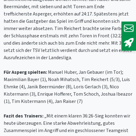
Beermünder, mit sieben und acht Toren am Ende
treffsicherste Asperger, erhöhten auf 24:17. Spätestens jetzt
hatten die Gastgeber das Spiel im Griff und konnten sich
immer weiter absetzen. Tim Reichert brachte seine Farben in
der Schlussphase erstmals mit zehn Toren in Front (32:22)
und dies änderte sich auch bis zum Ende nicht mehr. Mit 36:26
setzt sich der TSV letztlich verdient durch und setzt ein erstes
Ausrufezeichen in der Landesliga.
Für Asperg spielten:
Manuel Huber, Jan Gebauer (im Tor);
Maximilian Bayer (1), Noah Mihatsch, Tim Reichert (5/3), Luis
Ehmke (4), Janik Beermünder (8), Loris Gerlach (3), Nico
Kistermann (3), Enrique Hofferer, Tom Schoch, Joshua Ibeazor
(1), Tim Kistermann (4), Jan Raiser (7)
Fazit des Trainers:
„Mit einem klaren 36:26-Sieg konnten wir
heute überzeugen. Eine starke Abwehrleistung, gutes
Zusammenspiel im Angriff und ein geschlossener Teamgeist