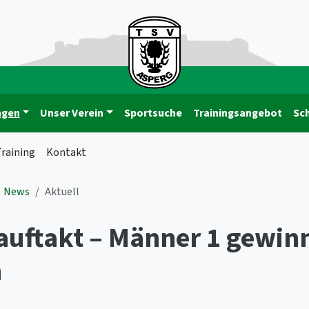
ngen
Unser Verein
Sportsuche
Trainingsangebot
Sc
raining
Kontakt
News
Aktuell
auftakt – Männer 1 gewin
m