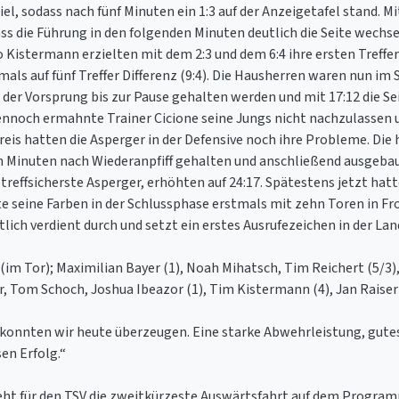
el, sodass nach fünf Minuten ein 1:3 auf der Anzeigetafel stand. M
dass die Führung in den folgenden Minuten deutlich die Seite wec
Kistermann erzielten mit dem 2:3 und dem 6:4 ihre ersten Treffer 
tmals auf fünf Treffer Differenz (9:4). Die Hausherren waren nun 
der Vorsprung bis zur Pause gehalten werden und mit 17:12 die Se
dennoch ermahnte Trainer Cicione seine Jungs nicht nachzulassen 
eis hatten die Asperger in der Defensive noch ihre Probleme. Die
hn Minuten nach Wiederanpfiff gehalten und anschließend ausgebau
effsicherste Asperger, erhöhten auf 24:17. Spätestens jetzt hatt
 seine Farben in der Schlussphase erstmals mit zehn Toren in Fron
tlich verdient durch und setzt ein erstes Ausrufezeichen in der Lan
im Tor); Maximilian Bayer (1), Noah Mihatsch, Tim Reichert (5/3),
r, Tom Schoch, Joshua Ibeazor (1), Tim Kistermann (4), Jan Raiser
 konnten wir heute überzeugen. Eine starke Abwehrleistung, gute
en Erfolg.“
ür den TSV die zweitkürzeste Auswärtsfahrt auf dem Programm. Um