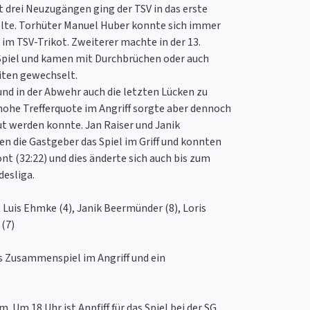
it drei Neuzugängen ging der TSV in das erste
hselte. Torhüter Manuel Huber konnte sich immer
im TSV-Trikot. Zweiterer machte in der 13.
im Spiel und kamen mit Durchbrüchen oder auch
iten gewechselt.
und in der Abwehr auch die letzten Lücken zu
 hohe Trefferquote im Angriff sorgte aber dennoch
t werden konnte. Jan Raiser und Janik
en die Gastgeber das Spiel im Griff und konnten
t (32:22) und dies änderte sich auch bis zum
desliga.
 Luis Ehmke (4), Janik Beermünder (8), Loris
 (7)
s Zusammenspiel im Angriff und ein
 18 Uhr ist Anpfiff für das Spiel bei der SG