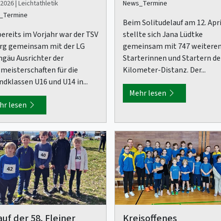
2026 | Leichtathletik
News_Termine
_Termine
Beim Solitudelauf am 12. Apri
bereits im Vorjahr war der TSV
stellte sich Jana Lüdtke
rg gemeinsam mit der LG
gemeinsam mit 747 weitere
hgäu Ausrichter der
Starterinnen und Startern de
smeisterschaften für die
Kilometer-Distanz. Der...
ndklassen U16 und U14 in...
Mehr lesen
hr lesen
auf der 58. Fleiner
Kreisoffenes