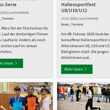
ss-Serie
Hallensportfest
U8/U10/U12
2026 | Leichtathletik
_Termine
23.02.2026 | Leichtathletik
News_Termine
 März fiel der Startschuss für
. Lauf der dreiteiligen Fleiner
Am 08. Februar 2026 fand das
s-Laufserie. Anders als noch
kreisoffene Hallensportfest 
 ersten Lauf im Januar
Altersklassen U8, U10 und U1
teten...
Bietigheim statt. Die jungen
Athletinnen und...
hr lesen
Mehr lesen