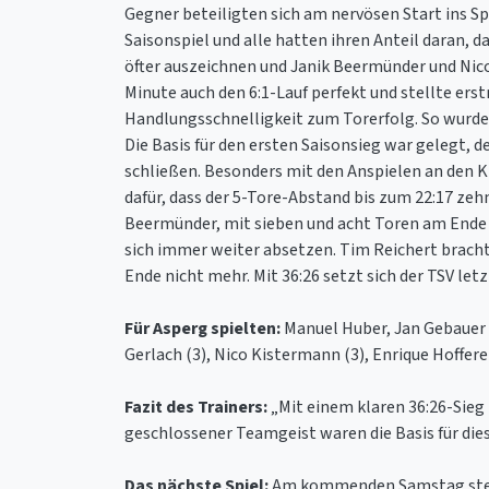
Gegner beteiligten sich am nervösen Start ins Spi
Saisonspiel und alle hatten ihren Anteil daran, 
öfter auszeichnen und Janik Beermünder und Nico 
Minute auch den 6:1-Lauf perfekt und stellte ers
Handlungsschnelligkeit zum Torerfolg. So wurde 
Die Basis für den ersten Saisonsieg war gelegt, 
schließen. Besonders mit den Anspielen an den Kr
dafür, dass der 5-Tore-Abstand bis zum 22:17 ze
Beermünder, mit sieben und acht Toren am Ende tr
sich immer weiter absetzen. Tim Reichert brachte
Ende nicht mehr. Mit 36:26 setzt sich der TSV letz
Für Asperg spielten:
Manuel Huber, Jan Gebauer (
Gerlach (3), Nico Kistermann (3), Enrique Hoffere
Fazit des Trainers:
„Mit einem klaren 36:26-Sieg
geschlossener Teamgeist waren die Basis für dies
Das nächste Spiel:
Am kommenden Samstag steht f