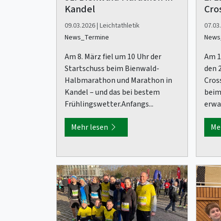
Kandel
Cro
09.03.2026 | Leichtathletik
07.03.
News_Termine
News
Am 8. März fiel um 10 Uhr der
Am 1.
Startschuss beim Bienwald-
den 2
Halbmarathon und Marathon in
Cros
Kandel – und das bei bestem
beim
Frühlingswetter.Anfangs...
erwar
Mehr lesen
Me