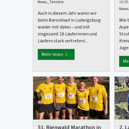
News_Termine
18.05.
News
Auch in diesem Jahr waren wir
beim Barocklauf in Ludwigsburg
Wie 
wieder mit dabei – und mit
Aspe
insgesamt 16 Läuferinnen und
Stro
Läufern stark vertreten!...
Krei
Juge
Mehr lesen
Me
51. Bienwald Marathon in
2. L