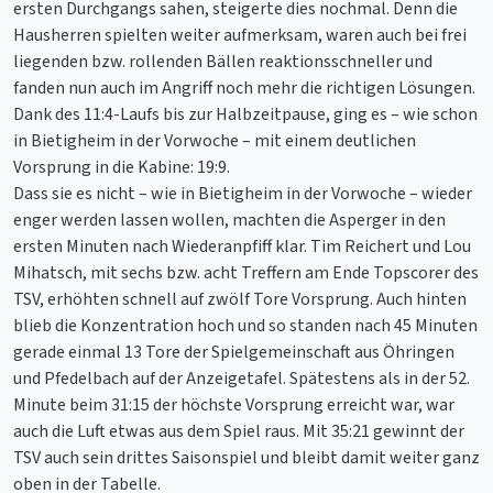
ersten Durchgangs sahen, steigerte dies nochmal. Denn die
Hausherren spielten weiter aufmerksam, waren auch bei frei
liegenden bzw. rollenden Bällen reaktionsschneller und
fanden nun auch im Angriff noch mehr die richtigen Lösungen.
Dank des 11:4-Laufs bis zur Halbzeitpause, ging es – wie schon
in Bietigheim in der Vorwoche – mit einem deutlichen
Vorsprung in die Kabine: 19:9.
Dass sie es nicht – wie in Bietigheim in der Vorwoche – wieder
enger werden lassen wollen, machten die Asperger in den
ersten Minuten nach Wiederanpfiff klar. Tim Reichert und Lou
Mihatsch, mit sechs bzw. acht Treffern am Ende Topscorer des
TSV, erhöhten schnell auf zwölf Tore Vorsprung. Auch hinten
blieb die Konzentration hoch und so standen nach 45 Minuten
gerade einmal 13 Tore der Spielgemeinschaft aus Öhringen
und Pfedelbach auf der Anzeigetafel. Spätestens als in der 52.
Minute beim 31:15 der höchste Vorsprung erreicht war, war
auch die Luft etwas aus dem Spiel raus. Mit 35:21 gewinnt der
TSV auch sein drittes Saisonspiel und bleibt damit weiter ganz
oben in der Tabelle.