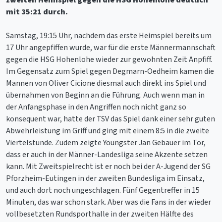
mit 35:21 durch.
Samstag, 19:15 Uhr, nachdem das erste Heimspiel bereits um
17 Uhr angepfiffen wurde, war für die erste Männermannschaft
gegen die HSG Hohenlohe wieder zur gewohnten Zeit Anpfiff.
Im Gegensatz zum Spiel gegen Degmarn-Oedheim kamen die
Mannen von Oliver Cicione diesmal auch direkt ins Spiel und
übernahmen von Beginn an die Führung. Auch wenn man in
der Anfangsphase in den Angriffen noch nicht ganz so
konsequent war, hatte der TSV das Spiel dank einer sehr guten
Abwehrleistung im Griff und ging mit einem 8:5 in die zweite
Viertelstunde. Zudem zeigte Youngster Jan Gebauer im Tor,
dass er auch in der Männer-Landesliga seine Akzente setzen
kann. Mit Zweitspielrecht ist er noch bei der A-Jugend der SG
Pforzheim-Eutingen in der zweiten Bundesliga im Einsatz,
und auch dort noch ungeschlagen. Fünf Gegentreffer in 15
Minuten, das war schon stark. Aber was die Fans in der wieder
vollbesetzten Rundsporthalle in der zweiten Hälfte des