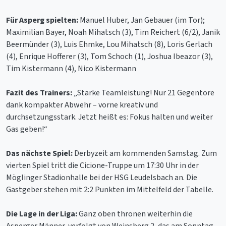
Für Asperg spielten:
Manuel Huber, Jan Gebauer (im Tor);
Maximilian Bayer, Noah Mihatsch (3), Tim Reichert (6/2), Janik
Beermünder (3), Luis Ehmke, Lou Mihatsch (8), Loris Gerlach
(4), Enrique Hofferer (3), Tom Schoch (1), Joshua Ibeazor (3),
Tim Kistermann (4), Nico Kistermann
Fazit des Trainers:
„Starke Teamleistung! Nur 21 Gegentore
dank kompakter Abwehr – vorne kreativ und
durchsetzungsstark. Jetzt heißt es: Fokus halten und weiter
Gas geben!“
Das nächste Spiel:
Derbyzeit am kommenden Samstag. Zum
vierten Spiel tritt die Cicione-Truppe um 17:30 Uhr in der
Möglinger Stadionhalle bei der HSG Leudelsbach an. Die
Gastgeber stehen mit 2:2 Punkten im Mittelfeld der Tabelle.
Die Lage in der Liga:
Ganz oben thronen weiterhin die
Asperger Männer, verfolgt von Weinsberg 2, das am Sonntag