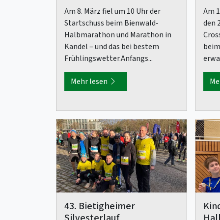
Am 8. März fiel um 10 Uhr der
Am 1.
Startschuss beim Bienwald-
den 2
Halbmarathon und Marathon in
Cros
Kandel – und das bei bestem
beim
Frühlingswetter.Anfangs...
erwar
Mehr lesen
Me
43. Bietigheimer
Kin
Silvesterlauf
Hal