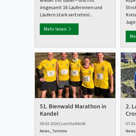
wieder mit dabei – und mit
Aspe
insgesamt 16 Läuferinnen und
Stro
Läufern stark vertreten!...
Krei
Juge
Mehr lesen
Me
51. Bienwald Marathon in
2. L
Kandel
Cro
09.03.2026 | Leichtathletik
07.03.
News_Termine
News