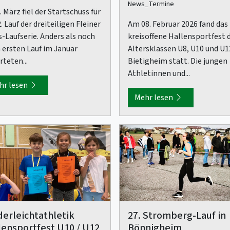
News_Termine
 März fiel der Startschuss für
. Lauf der dreiteiligen Fleiner
Am 08. Februar 2026 fand das
s-Laufserie. Anders als noch
kreisoffene Hallensportfest 
 ersten Lauf im Januar
Altersklassen U8, U10 und U1
teten...
Bietigheim statt. Die jungen
Athletinnen und...
hr lesen
Mehr lesen
derleichtathletik
27. Stromberg-Lauf in
lensportfest U10 / U12
Bönnigheim