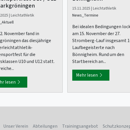
Markgröningen
15.11.2025 | Leichtathletik
2025 | Leichtathletik
News_Termine
Aktuell
Bei idealen Bedingungen loc
2. November fand in
am 15. November der 27.
gröningen das diesjährige
Stromberg-Lauf insgesamt 
erleichtathletik-
Laufbegeisterte nach
nsportfest für die
Bönnigheim. Rund um den
rsklassen U10 und U12 statt.
Startbereich an...
eiche...
Mehr lesen
hr lesen
Unser Verein
Abteilungen
Trainingsangebot
Schutzkonze