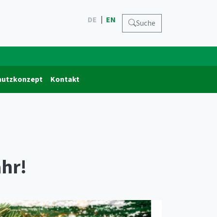
DE
EN
Suche
hutzkonzept
Kontakt
hr!