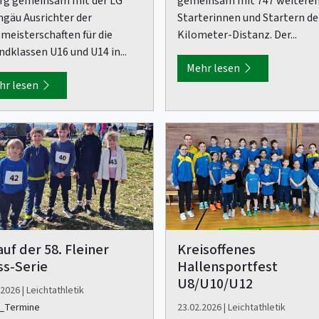
rg gemeinsam mit der LG
gemeinsam mit 747 weitere
hgäu Ausrichter der
Starterinnen und Startern de
smeisterschaften für die
Kilometer-Distanz. Der...
ndklassen U16 und U14 in...
Mehr lesen
hr lesen
auf der 58. Fleiner
Kreisoffenes
ss-Serie
Hallensportfest
U8/U10/U12
2026 | Leichtathletik
_Termine
23.02.2026 | Leichtathletik