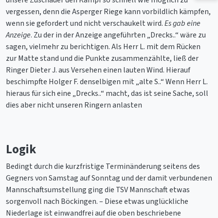
unsere Zuschauer den Kampf so schnell wie möglich zu
vergessen, denn die Asperger Riege kann vorbildlich kämpfen,
wenn sie gefordert und nicht verschaukelt wird.
Es gab eine
Anzeige
. Zu der in der Anzeige angeführten „Drecks..“ wäre zu
sagen, vielmehr zu berichtigen. Als Herr L. mit dem Rücken
zur Matte stand und die Punkte zusammenzählte, ließ der
Ringer Dieter J. aus Versehen einen lauten Wind. Hierauf
beschimpfte Holger F. denselbigen mit „alte S..“ Wenn Herr L.
hieraus für sich eine „Drecks..“ macht, das ist seine Sache, soll
dies aber nicht unseren Ringern anlasten
Logik
Bedingt durch die kurzfristige Terminänderung seitens des
Gegners von Samstag auf Sonntag und der damit verbundenen
Mannschaftsumstellung ging die TSV Mannschaft etwas
sorgenvoll nach Böckingen. – Diese etwas unglückliche
Niederlage ist einwandfrei auf die oben beschriebene