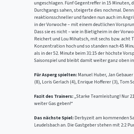
ungeschlagen. Fünf Gegentreffer in 15 Minuten, d
Durchgangs sahen, steigerte dies nochmal. Denn 
reaktionsschneller und fanden nun auch im Angrif
in der Vorwoche – mit einem deutlichen Vorsprung 
Dass sie es nicht – wie in Bietigheim in der Vor
Reichert und Lou Mihatsch, mit sechs bzw. acht T
Konzentration hoch und so standen nach 45 Minu
als in der 52. Minute beim 31:15 der höchste Vors
Saisonspiel und bleibt damit weiter ganz oben in
Für Asperg spielten:
Manuel Huber, Jan Gebauer (
(8), Loris Gerlach (4), Enrique Hofferer (3), Tom
Fazit des Trainers:
„Starke Teamleistung! Nur 21
weiter Gas geben!“
Das nächste Spiel:
Derbyzeit am kommenden Samst
Leudelsbach an. Die Gastgeber stehen mit 2:2 Pun