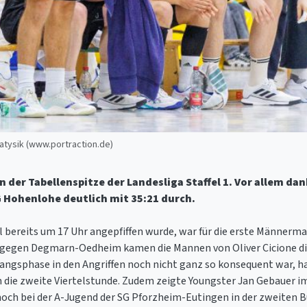
Matysik (www.portraction.de)
 der Tabellenspitze der Landesliga Staffel 1. Vor allem dan
 Hohenlohe deutlich mit 35:21 durch.
l bereits um 17 Uhr angepfiffen wurde, war für die erste Männer
 gegen Degmarn-Oedheim kamen die Mannen von Oliver Cicione di
angsphase in den Angriffen noch nicht ganz so konsequent war, hat
n die zweite Viertelstunde. Zudem zeigte Youngster Jan Gebauer im
 noch bei der A-Jugend der SG Pforzheim-Eutingen in der zweiten B