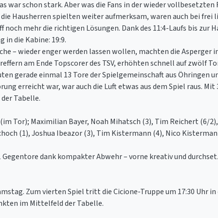
as war schon stark. Aber was die Fans in der wieder vollbesetzten
die Hausherren spielten weiter aufmerksam, waren auch bei frei 
f noch mehr die richtigen Lösungen. Dank des 11:4-Laufs bis zur H
in die Kabine: 19:9.
woche – wieder enger werden lassen wollen, machten die Asperger i
reffern am Ende Topscorer des TSV, erhöhten schnell auf zwölf Tor
ten gerade einmal 13 Tore der Spielgemeinschaft aus Öhringen un
prung erreicht war, war auch die Luft etwas aus dem Spiel raus. Mit
 der Tabelle.
im Tor); Maximilian Bayer, Noah Mihatsch (3), Tim Reichert (6/2)
 Schoch (1), Joshua Ibeazor (3), Tim Kistermann (4), Nico Kisterma
 Gegentore dank kompakter Abwehr – vorne kreativ und durchsetzu
ag. Zum vierten Spiel tritt die Cicione-Truppe um 17:30 Uhr in 
kten im Mittelfeld der Tabelle.