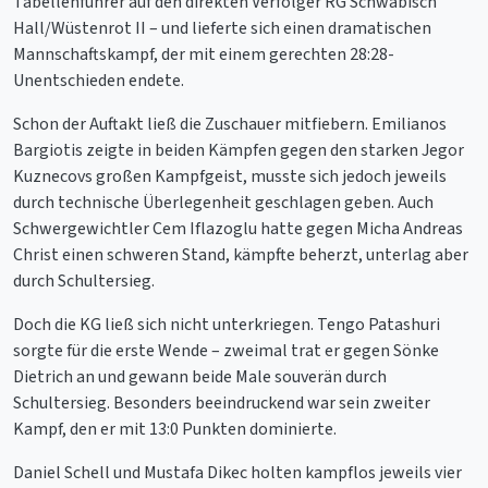
Tabellenführer auf den direkten Verfolger RG Schwäbisch
Hall/Wüstenrot II – und lieferte sich einen dramatischen
Mannschaftskampf, der mit einem gerechten 28:28-
Unentschieden endete.
Schon der Auftakt ließ die Zuschauer mitfiebern. Emilianos
Bargiotis zeigte in beiden Kämpfen gegen den starken Jegor
Kuznecovs großen Kampfgeist, musste sich jedoch jeweils
durch technische Überlegenheit geschlagen geben. Auch
Schwergewichtler Cem Iflazoglu hatte gegen Micha Andreas
Christ einen schweren Stand, kämpfte beherzt, unterlag aber
durch Schultersieg.
Doch die KG ließ sich nicht unterkriegen. Tengo Patashuri
sorgte für die erste Wende – zweimal trat er gegen Sönke
Dietrich an und gewann beide Male souverän durch
Schultersieg. Besonders beeindruckend war sein zweiter
Kampf, den er mit 13:0 Punkten dominierte.
Daniel Schell und Mustafa Dikec holten kampflos jeweils vier