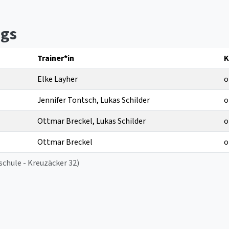
ags
Trainer*in
K
Elke Layher
o
Jennifer Tontsch, Lukas Schilder
o
Ottmar Breckel, Lukas Schilder
o
Ottmar Breckel
o
hule - Kreuzäcker 32)