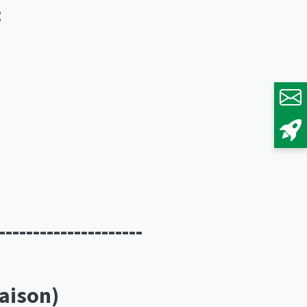
:
---------------------
aison)