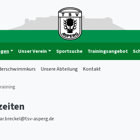
ngen
Unser Verein
Sportsuche
Trainingsangebot
Sc
derschwimmkurs
Unsere Abteilung
Kontakt
raining
zeiten
mar.breckel@tsv-asperg.de