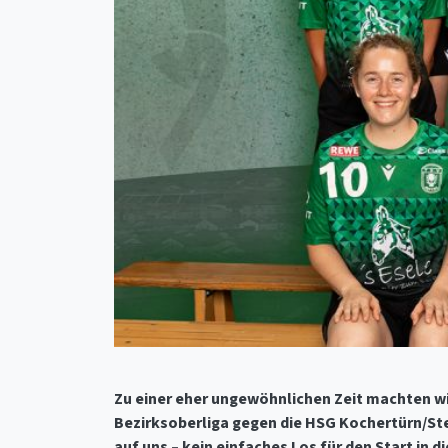
Zu einer eher ungewöhnlichen Zeit machten wi
Bezirksoberliga gegen die HSG Kochertürn/Ste
auf uns – kein einfaches Los für den Start in d