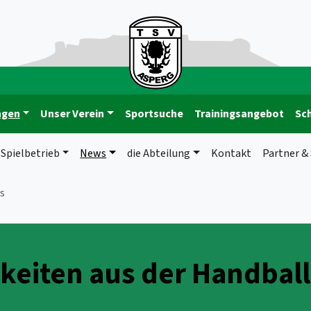
ngen
Unser Verein
Sportsuche
Trainingsangebot
Sc
Spielbetrieb
News
die Abteilung
Kontakt
Partner &
s
keiten aus der Handbal