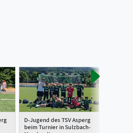
Staffelei
Jugendma
05.07.2026 | H
Spielbetrieb
Nachdem die 
erg
D-Jugend des TSV Asperg
einigen Woc
beim Turnier in Sulzbach-
welcher Liga 