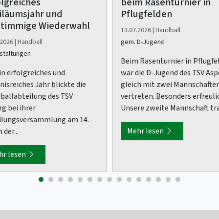
olgreiches
beim Rasenturnier in
iläumsjahr und
Pflugfelden
stimmige Wiederwahl
13.07.2026 | Handball
2026 | Handball
gem. D-Jugend
staltungen
Beim Rasenturnier in Pflugfe
in erfolgreiches und
war die D-Jugend des TSV Asp
nisreiches Jahr blickte die
gleich mit zwei Mannschafte
ballabteilung des TSV
vertreten. Besonders erfreuli
g bei ihrer
Unsere zweite Mannschaft trat
ilungsversammlung am 14.
Mehr lesen
n der...
hr lesen