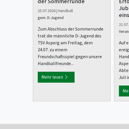
der Sommerrunde
Erf
Jub
25.07.2026 | Handball
ein
gem. D-Jugend
21.07.
Zum Abschluss der Sommerrunde
Veran
trat die männliche D-Jugend des
TSV Asperg am Freitag, dem
Auf e
24.07. zu einem
ereig
Freundschaftsspiel gegen unsere
Hand
Handballfreunde...
Asper
Abte
Mehr lesen
Juli i
Me