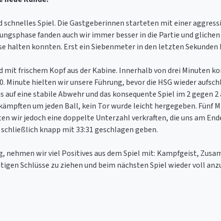
d schnelles Spiel. Die Gastgeberinnen starteten mit einer aggress
ungsphase fanden auch wir immer besser in die Partie und glichen 
ause halten konnten. Erst ein Siebenmeter in den letzten Sekunden
mit frischem Kopf aus der Kabine. Innerhalb von drei Minuten ko
0. Minute hielten wir unsere Führung, bevor die HSG wieder aufsch
 auf eine stabile Abwehr und das konsequente Spiel im 2 gegen 2 
kämpften um jeden Ball, kein Tor wurde leicht hergegeben. Fünf M
en wir jedoch eine doppelte Unterzahl verkraften, die uns am En
schließlich knapp mit 33:31 geschlagen geben.
, nehmen wir viel Positives aus dem Spiel mit: Kampfgeist, Zus
ichtigen Schlüsse zu ziehen und beim nächsten Spiel wieder voll anz