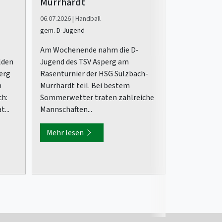
Murrhardt
kommenden S
06.07.2026 | Handball
der Bezirk 
gem. D-Jugend
auch...
Am Wochenende nahm die D-
Mehr lese
lden
Jugend des TSV Asperg am
erg
Rasenturnier der HSG Sulzbach-
n
Murrhardt teil. Bei bestem
ch:
Sommerwetter traten zahlreiche
...
Mannschaften...
Mehr lesen