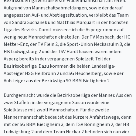
Bezirksoberliga wird die erste Frauenmannschaft antreten.
Aufgrund von Mannschaftsabmeldungen, sowie der darauf
angepassten Auf- und Abstiegssituation, verbleibt das Team
von Sandra Suchanek und Matthias Marquart in der höchsten
Liga des Bezirks. Damit müssen sich die Aspergerinnen auf
wenig neue Mannschaften einstellen. Der TV Mosbach, der HC
Metter-Enz, der TV Flein 2, die Sport-Union Neckarsulm 3, die
HB Ludwigsburg 2 und der TSV Hardthausen waren neben
Asperg bereits in der vergangenen Spielzeit Teil der
Bezirksoberliga. Dazu kommen die beiden Landesliga-
Absteiger HSG Heilbronn 2 und SG Heuchelberg, sowie der
Aufsteiger aus der Bezirksliga SG BBM Bietigheim 2.
Durchgemischt wurde die Bezirksoberliga der Männer. Aus den
zwei Staffeln in der vergangenen Saison wurde eine
Spielklasse mit zwölf Mannschaften. Für die zweite
Männermannschaft bedeutet das kürzere Anfahrtswege, denn
mit der SG BBM Bietigheim 3, dem TSV Bönnigheim 2, der HB
Ludwigsburg 2 und dem Team Neckar 2 befinden sich nun vier