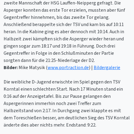
zweite Mannschaft der HSG Lauffen-Neipperg gefragt. Die
Asperger konnten das erste Tor erzielen, mussten aber fünf
Gegentreffer hinnehmen, bis das zweite Tor gelang.
Anschließend berappelte sich der TSV und kam bis auf 10:11
heran. In die Kabine ging es aber dennoch mit 10:14. Auch in
Halbzeit zwei kämpften sich die Asperger wieder heran und
gingen sogar zum 18:17 und 19:18 in Führung. Doch drei
Gegentreffer in Folge in den Schlußminuten der Partie
sorgten dann für die 21:25-Niederlage der D2.
Bilder:
Mike Matysik (
www.portraction.de
) |
Bildergalerie
Die weibliche D-Jugend erwischte im Spiel gegen den TSV
Korntal einen schlechten Start. Nach 17 Minuten stand ein
0:16 auf der Anzeigetafel. Bis zur Pause gelangen den
Aspergerinnen immerhin noch zwei Treffer zum
Halbzeitstand von 2:17. In Durchgang zwei klappte es mit
dem Toreschießen besser, am deutlichen Sieg des TSV Korntal
änderte dies aber nichts mehr. Endstand: 9:22.