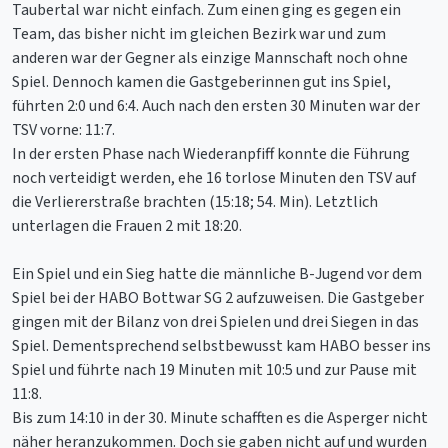
Taubertal war nicht einfach. Zum einen ging es gegen ein
Team, das bisher nicht im gleichen Bezirk war und zum
anderen war der Gegner als einzige Mannschaft noch ohne
Spiel. Dennoch kamen die Gastgeberinnen gut ins Spiel,
führten 2:0 und 6:4. Auch nach den ersten 30 Minuten war der
TSV vorne: 11:7.
In der ersten Phase nach Wiederanpfiff konnte die Führung
noch verteidigt werden, ehe 16 torlose Minuten den TSV auf
die Verliererstraße brachten (15:18; 54. Min). Letztlich
unterlagen die Frauen 2 mit 18:20.
Ein Spiel und ein Sieg hatte die männliche B-Jugend vor dem
Spiel bei der HABO Bottwar SG 2 aufzuweisen. Die Gastgeber
gingen mit der Bilanz von drei Spielen und drei Siegen in das
Spiel. Dementsprechend selbstbewusst kam HABO besser ins
Spiel und führte nach 19 Minuten mit 10:5 und zur Pause mit
11:8.
Bis zum 14:10 in der 30. Minute schafften es die Asperger nicht
näher heranzukommen. Doch sie gaben nicht auf und wurden