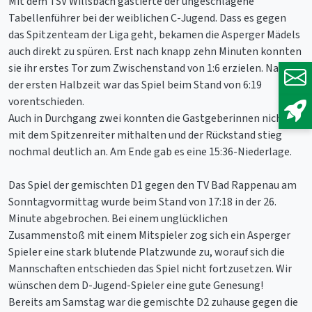
Mit dem TSV Willsbach gastierte der ungeschlagene
Tabellenführer bei der weiblichen C-Jugend. Dass es gegen
das Spitzenteam der Liga geht, bekamen die Asperger Mädels
auch direkt zu spüren. Erst nach knapp zehn Minuten konnten
sie ihr erstes Tor zum Zwischenstand von 1:6 erzielen. Nach
der ersten Halbzeit war das Spiel beim Stand von 6:19
vorentschieden.
Auch in Durchgang zwei konnten die Gastgeberinnen nicht
mit dem Spitzenreiter mithalten und der Rückstand stieg
nochmal deutlich an. Am Ende gab es eine 15:36-Niederlage.
Das Spiel der gemischten D1 gegen den TV Bad Rappenau am
Sonntagvormittag wurde beim Stand von 17:18 in der 26.
Minute abgebrochen. Bei einem unglücklichen
Zusammenstoß mit einem Mitspieler zog sich ein Asperger
Spieler eine stark blutende Platzwunde zu, worauf sich die
Mannschaften entschieden das Spiel nicht fortzusetzen. Wir
wünschen dem D-Jugend-Spieler eine gute Genesung!
Bereits am Samstag war die gemischte D2 zuhause gegen die