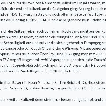
 die Torhüter der zweiten Mannschaft selbst im Einsatz waren, m
Hälfte der ersten Halbzeit an die Gastgeber ging. Asperg tat sich
nd der HSG-Torwart im Weg und noch öfter landete der Wurf über
use die Führung zurück: 15:14. Für die Asperger eine neue Erfahrung 
 sich der Spitzenreiter auch von einem Rückstand nicht aus der Ru
ten waren gespielt, da hatten die Youngster Jan Raiser und Luis 
e Schnelligkeit aus und nutzte die sich ergebenden Tempogegenst
lbzeitansprache von Coach Oliver Cicione Wirkung. Mit gesteigerte
Spiels immer deutlicher. Über 17:20 und 19:25 ging man mit 20:27 
 TSV-Angriff, insgesamt zwölf Asperger trugen sich in die Torschütz
it einem Doppelspielrecht auch noch für die A-Jugend der HB Ludwi
 sich auch in Sindelfingen mit 36:28 deutlich durch.
milian Bayer (2), Noah Mihatsch (3), Tim Reichert (2), Nico Kiste
), Tom Schoch (1), Joshua Ibeazor, Enrique Hofferer (2), Tim Kister
n der zweiten Halbzeit defensiv immer besser reingekämpft und a