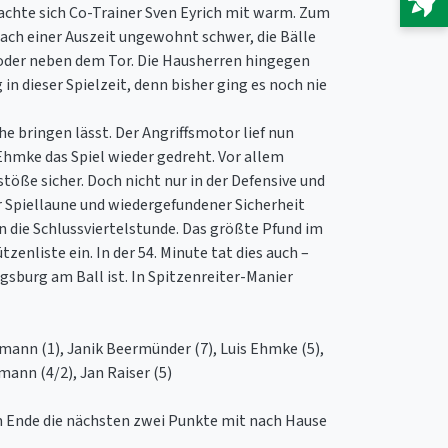
achte sich Co-Trainer Sven Eyrich mit warm. Zum
 nach einer Auszeit ungewohnt schwer, die Bälle
 oder neben dem Tor. Die Hausherren hingegen
in dieser Spielzeit, denn bisher ging es noch nie
he bringen lässt. Der Angriffsmotor lief nun
Ehmke das Spiel wieder gedreht. Vor allem
öße sicher. Doch nicht nur in der Defensive und
r Spiellaune und wiedergefundener Sicherheit
in die Schlussviertelstunde. Das größte Pfund im
enliste ein. In der 54. Minute tat dies auch –
gsburg am Ball ist. In Spitzenreiter-Manier
rmann (1), Janik Beermünder (7), Luis Ehmke (5),
mann (4/2), Jan Raiser (5)
m Ende die nächsten zwei Punkte mit nach Hause