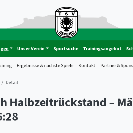
ngen
Unser Verein
Sportsuche
Trainingsangebot
Sc
aining
Ergebnisse & nächste Spiele
Kontakt
Partner & Spon
Detail
ch Halbzeitrückstand – M
6:28