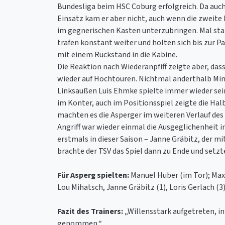
Bundesliga beim HSC Coburg erfolgreich. Da auch
Einsatz kam er aber nicht, auch wenn die zweite 
im gegnerischen Kasten unterzubringen. Mal sta
trafen konstant weiter und holten sich bis zur Pa
mit einem Rückstand in die Kabine.
Die Reaktion nach Wiederanpfiff zeigte aber, dass
wieder auf Hochtouren. Nichtmal anderthalb Minu
Linksaußen Luis Ehmke spielte immer wieder sein
im Konter, auch im Positionsspiel zeigte die Ha
machten es die Asperger im weiteren Verlauf des 
Angriff war wieder einmal die Ausgeglichenheit im
erstmals in dieser Saison – Janne Gräbitz, der m
brachte der TSV das Spiel dann zu Ende und setzte
Für Asperg spielten:
Manuel Huber (im Tor); Maxi
Lou Mihatsch, Janne Gräbitz (1), Loris Gerlach (3
Fazit des Trainers:
„Willensstark aufgetreten, i
genommen.“