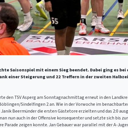
hte Saisonspiel mit einem Sieg beendet. Dabei ging es bei
ank einer Steigerung und 22 Treffern in der zweiten Halbzei
hrte den TSV Asperg am Sonntagnachmittag erneut in den Landkreis
öblingen/Sindelfingen 2 an. Wie in der Vorwoche im benachbarte
d Janik Beermünder die ersten Gästetore erzielten und das 2:0 ausg
 nun auch in der Offensive konsequenter und setzte sich bis zur 1
re Parade zeigen konnte. Jan Gebauer war parallel mit der A-Juge