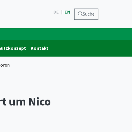
DE
EN
Suche
hutzkonzept
Kontakt
soren
rt um Nico