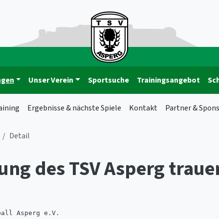
ngen
Unser Verein
Sportsuche
Trainingsangebot
Sc
aining
Ergebnisse & nächste Spiele
Kontakt
Partner & Spon
Detail
ung des TSV Asperg traue
ball Asperg e.V.